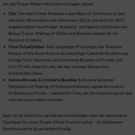
die das Power-Metal-Herz höherschlagen lassen:
CDs
: Von den frühen Klassikern wie Walls of Jericho bis zu den
aktuellen Studioalben wie Helloween (2021) und dem für 2025
angekündigten Nachfolger. Standard- und Special-Editionen mit
Bonus-Tracks, Making-of-DVDs und Booklets bieten dir ein
Rundum-Erlebnis.
Vinyl-Schallplatten
: Neu aufgelegte Pressungen der Klassiker
Keeper of the Seven Keys in hochwertiger Gatefold-Ausführung,
farbige Vinyl-Varianten und limitierte Boxsets mit Poster und
Lyric-Prints. Ideal für alle, die den warmen Klang einer
Schallplatte lieben.
Deluxe Boxsets & Limitierte Bundles
: Exklusive Sammler-
Editionen mit Making-of-Dokumentationen, signierten Inserts,
Artbooks und Poster – perfekt für Fans, die ihre Sammlung auf das
nächste Level heben möchten.
Egal, ob du deine Discografie vervollständigen oder ein besonderes
Geschenk für einen Power-Metal-Freund suchst – im Helloween-
Bandshop wirst du garantiert fündig.