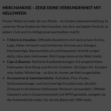
MERCHANDISE – ZEIGE DEINE VERBUNDENHEIT MIT
HELLOWEEN
Power Metal ist mehr als nur Musik – es ist eine Lebenseinstellung. In
unserem Shop findest du Merchandise, das dich auf jedem Festival, in
jedem Club und im Alltag unverwechselbar macht:
T-Shirts & Hoodies
: Offizielle Bandshirts mit ikonischem Kürbis-
Logo, Alben-Artwork und limitierten Anniversary-Designs.
Hochwertiger Baumwolldruck und bequemer Schnitt sorgen
dafür, dass dein Helloween-Shirt lange deine erste Wahl bleibt.
Caps & Beanies
: Stylische Kopfbedeckungen mit eingesticktem
Helloween-Schriftzug und Kürbis-Emblem. Ob Open-Air-Konzert
oder kalter Wintertag – so bist du immer perfekt ausgestattet.
Accessoires & Sammlerstücke
: Aufnäher, Pins, Poster,
Schlüsselanhänger und hochwertige Kunstdrucke, die dein
Zuhause in ein kleines Helloween-Museum verwandeln. Offiziell
lizenziert und in Zusammenarbeit mit RPM gestaltet, spiegeln sie
die Authentizität wider, für die die Band seit 1984 steht.