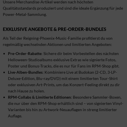
Unsere Merchandise-Artikel werden nach höchsten
Qualitätsstandards produziert und sind die ideale Ergänzung für jede
Power-Metal-Sammlung.
EXKLUSIVE ANGEBOTE & PRE-ORDER-BUNDLES
Als Teil der Reigning-Phoenix-Music-Familie profitierst du von
regelmäßig wechselnden Aktionen und limitierten Angeboten:
Pre-Order-Rabatte
: Sichere dir beim Vorbestellen des nächsten
Helloween-Studioalbums exklusive Extras wie signierte Fotos,
Poster und Bonus-Tracks, die es nur für Fans im RPM-Shop gibt.
Live-Alben-Bundles
: Kombiniere Live at Budokan (2-CD, 3-LP-
Deluxe-Edition, Blu-ray/DVD) mit einem limitierten Tour-Shirt
oder exklusiven Art-Prints, um das Konzert-Feeling direkt zu dir
nach Hause zu holen.
RPM-Collabs & Limitierte Editionen
: Besondere Sammler-Boxen,
die nur über den RPM-Shop erhältlich sind – von signierten Vinyl-
Varianten bis hin zu Artwork-Neuauflagen in streng limitierter
Auflage.