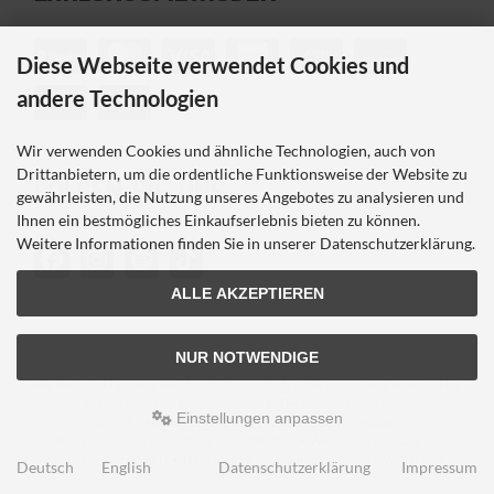
Diese Webseite verwendet Cookies und
andere Technologien
Wir verwenden Cookies und ähnliche Technologien, auch von
Drittanbietern, um die ordentliche Funktionsweise der Website zu
FOLGEN SIE UNS
gewährleisten, die Nutzung unseres Angebotes zu analysieren und
Ihnen ein bestmögliches Einkaufserlebnis bieten zu können.
Weitere Informationen finden Sie in unserer Datenschutzerklärung.
ALLE AKZEPTIEREN
NUR NOTWENDIGE
Alle Preise inkl. gesetzl. MwSt. zzgl.
Versandkosten
. Die durchgestrichenen Preise
entsprechen dem bisherigen Preis bei Helloween Onlineshop.
Einstellungen anpassen
© 2026 Helloween Onlineshop • Alle Rechte vorbehalten
modified eCommerce
Shopsoftware © 2009-2026 • Webdesign ProTrade Integra
gemeinnützige GmbH • Umsetzung & Programmierung
Rehm Webdesign
Deutsch
English
Datenschutzerklärung
Impressum