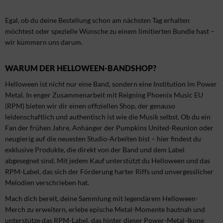
Egal, ob du deine Bestellung schon am nächsten Tag erhalten
möchtest oder spezielle Wünsche zu einem limitierten Bundle hast –
wir kümmern uns darum.
WARUM DER HELLOWEEN-BANDSHOP?
Helloween ist nicht nur eine Band, sondern eine Institution im Power
Metal. In enger Zusammenarbeit mit Reigning Phoenix Music EU
(RPM) bieten wir dir einen offiziellen Shop, der genauso
leidenschaftlich und authentisch ist wie die Musik selbst. Ob du ein
Fan der frühen Jahre, Anhänger der Pumpkins United-Reunion oder
neugierig auf die neuesten Studio-Arbeiten bist – hier findest du
exklusive Produkte, die direkt von der Band und dem Label
abgesegnet sind. Mit jedem Kauf unterstützt du Helloween und das
RPM-Label, das sich der Förderung harter Riffs und unvergesslicher
Melodien verschrieben hat.
Mach dich bereit, deine Sammlung mit legendärem Helloween-
Merch zu erweitern, erlebe epische Metal-Momente hautnah und
unterstütze das RPM-Label, das hinter dieser Power-Metal-Ikone