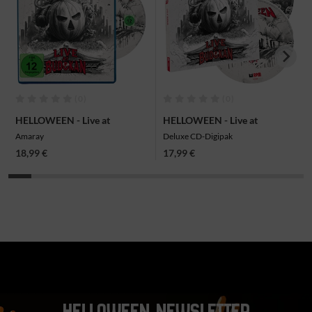
(0)
(0)
HELLOWEEN - Live at
HELLOWEEN - Live at
Budokan, Blu-ray
Budokan, 2CD
Amaray
Deluxe CD-Digipak
18,99 €
17,99 €
HELLOWEEN NEWSLETTER