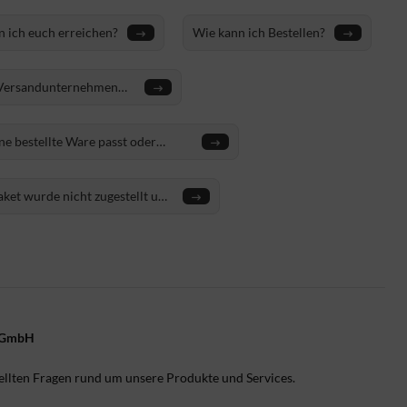
 ich euch erreichen?
Wie kann ich Bestellen?
Versandunternehmen
?
e bestellte Ware passt oder
llt mir nicht. Wie kann ich diese
ücksenden?
ket wurde nicht zugestellt und
euch zurück. Was passiert als
s?
 gGmbH
tellten Fragen rund um unsere Produkte und Services.