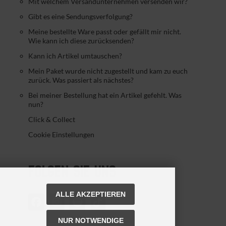
Mit welchem Versandunternehmen versenden wir?
Gibt es eine Sendungsverfolgung?
Meine bestellte Ware passt oder gefällt mir nicht.
Wie kann ich diese zurücksenden?
Kann ich Artikel umtauschen?
Mein Paket wurde nicht zugestellt und kam zu euch
zurück. Was passiert als nächstes?
Bei meiner Bestellung hat ein Artikel gefehlt. Was
nun?
Click & Collect
Cookie Einstellungen
FOLGEN SIE UNS
ALLE AKZEPTIEREN
NUR NOTWENDIGE