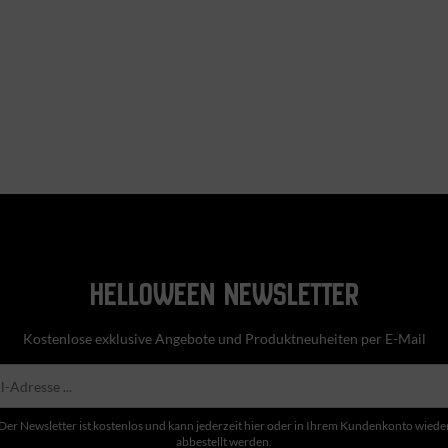
HELLOWEEN NEWSLETTER
Kostenlose exklusive Angebote und Produktneuheiten per E-Mail
Der Newsletter ist kostenlos und kann jederzeit hier oder in Ihrem Kundenkonto wiede
abbestellt werden.