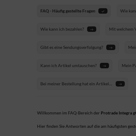
FAQ - Häufig gestellte Fragen
Wie kann
Wie kann ich bezahlen?
Mit welchem 
versenden wir
Gibt es eine Sendungsverfolgung?
Mein
gefä
zur
Kann ich Artikel umtauschen?
Mein Pa
kam zu 
nächste
Bei meiner Bestellung hat ein Artikel
gefehlt. Was nun?
Willkommen im FAQ-Bereich der
Protrade Integra
Hier finden Sie Antworten auf die am häufigsten ges