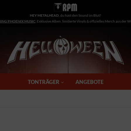
HEY METALHEAD
, du hast den Sound im Blut?
NING PHOENIX MUSIC
: Exklusive Alben, limitierte Vinyls & offizielles Merch aus der 
TONTRÄGER
ANGEBOTE