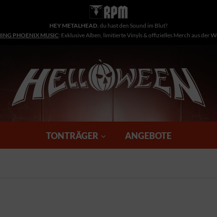
HEY METALHEAD
, du hast den Sound im Blut?
NING PHOENIX MUSIC
: Exklusive Alben, limitierte Vinyls & offizielles Merch aus der 
TONTRÄGER
ANGEBOTE