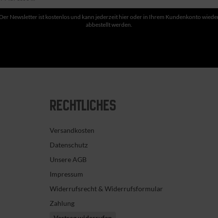
Der Newsletter ist kostenlos und kann jederzeit hier oder in Ihrem Kundenkonto wiede
abbestellt werden.
RECHTLICHES
Versandkosten
Datenschutz
Unsere AGB
Impressum
Widerrufsrecht & Widerrufsformular
Zahlung
Vertrag widerrufen