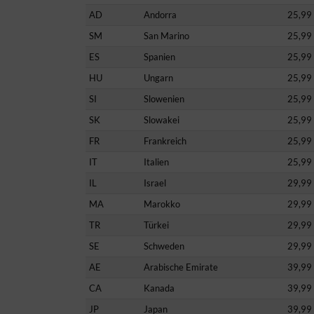
AD
Andorra
25,99
SM
San Marino
25,99
ES
Spanien
25,99
HU
Ungarn
25,99
SI
Slowenien
25,99
SK
Slowakei
25,99
FR
Frankreich
25,99
IT
Italien
25,99
IL
Israel
29,99
MA
Marokko
29,99
TR
Türkei
29,99
SE
Schweden
29,99
AE
Arabische Emirate
39,99
CA
Kanada
39,99
JP
Japan
39,99