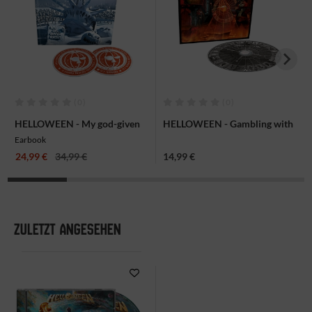
(0)
(0)
HELLOWEEN - My god-given
HELLOWEEN - Gambling with
right, 2CD
the devil, CD-Digi
Earbook
24,99 €
34,99 €
14,99 €
ZULETZT ANGESEHEN