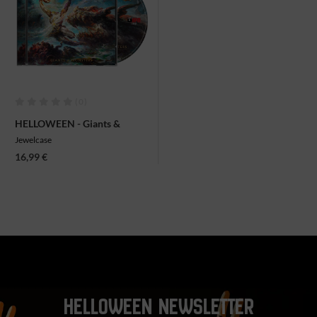
(0)
HELLOWEEN - Giants &
Monsters, CD
Jewelcase
16,99 €
HELLOWEEN NEWSLETTER