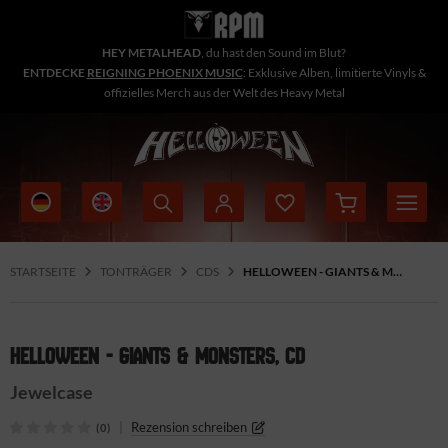
HEY METALHEAD
, du hast den Sound im Blut?
ENTDECKE
REIGNING PHOENIX MUSIC
: Exklusive Alben, limitierte Vinyls &
offizielles Merch aus der Welt des Heavy Metal
STARTSEITE
TONTRÄGER
CDS
HELLOWEEN - GIANTS & MONSTERS, CD
HELLOWEEN - GIANTS & MONSTERS, CD
Jewelcase
|
Rezension schreiben
(0)