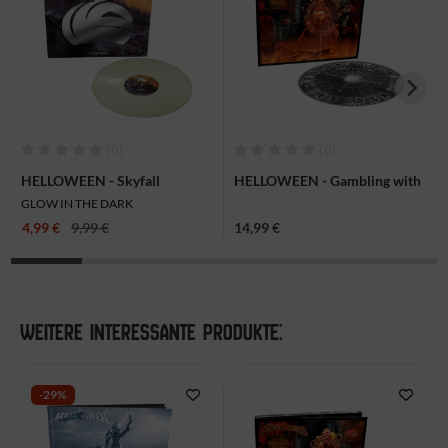
(0)
(0)
HELLOWEEN - Skyfall
HELLOWEEN - Gambling with
(Indestructible Version), Mini-
the devil, CD-Digi
GLOW IN THE DARK
LP
4,99 €
9,99 €
14,99 €
WEITERE INTERESSANTE PRODUKTE:
-29%