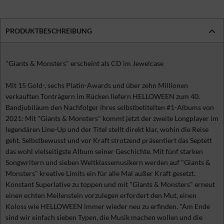
PRODUKTBESCHREIBUNG
"Giants & Monsters" erscheint als CD im Jewelcase
Mit 15 Gold-, sechs Platin-Awards und über zehn Millionen
verkauften Tonträgern im Rücken liefern HELLOWEEN zum 40.
Bandjubiläum den Nachfolger ihres selbstbetitelten #1-Albums von
2021: Mit "Giants & Monsters" kommt jetzt der zweite Longplayer im
legendären Line-Up und der Titel stellt direkt klar, wohin die Reise
geht. Selbstbewusst und vor Kraft strotzend präsentiert das Septett
das wohl vielseitigste Album seiner Geschichte. Mit fünf starken
Songwritern und sieben Weltklassemusikern werden auf "Giants &
Monsters" kreative Limits ein für alle Mal außer Kraft gesetzt.
Konstant Superlative zu toppen und mit "Giants & Monsters" erneut
einen echten Meilenstein vorzulegen erfordert den Mut, einen
Koloss wie HELLOWEEN immer wieder neu zu erfinden. "Am Ende
sind wir einfach sieben Typen, die Musik machen wollen und die