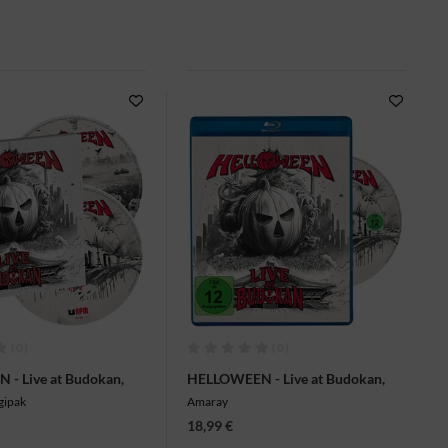
(0)
(0)
- Live at Budokan,
HELLOWEEN - Live at Budokan,
Blu-ray
gipak
Amaray
18,99 €