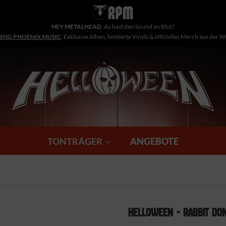
HEY METALHEAD
, du hast den Sound im Blut?
NING PHOENIX MUSIC
: Exklusive Alben, limitierte Vinyls & offizielles Merch aus der 
TONTRÄGER
ANGEBOTE
HELLOWEEN - RABBIT DON