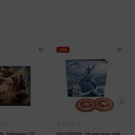
-29%
(0)
(0)
 - Helloween, CD
HELLOWEEN - My god-given right,