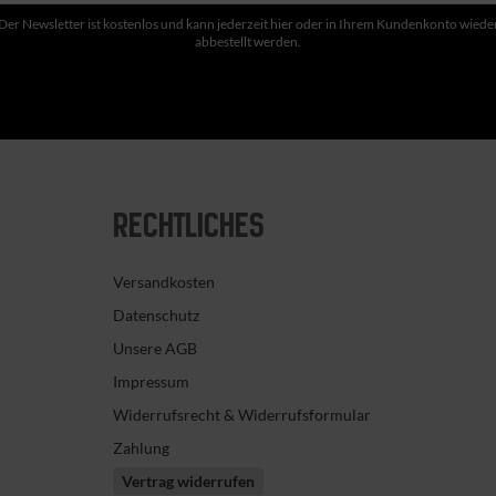
Der Newsletter ist kostenlos und kann jederzeit hier oder in Ihrem Kundenkonto wiede
abbestellt werden.
RECHTLICHES
Versandkosten
Datenschutz
Unsere AGB
Impressum
Widerrufsrecht & Widerrufsformular
Zahlung
Vertrag widerrufen