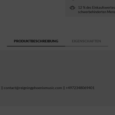
12 % des Einkaufswertes 
schwerbehinderten Mensc
PRODUKTBESCHREIBUNG
EIGENSCHAFTEN
E || contact@reigningphoenixmusic.com || +4972348069401