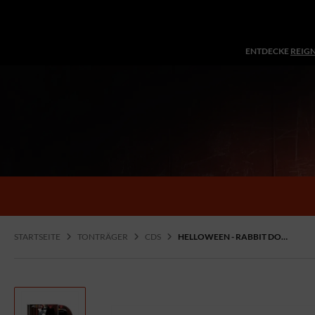
ENTDECKE
REIG
STARTSEITE
TONTRÄGER
CDS
HELLOWEEN - RABBIT DONT COME EASY, CD