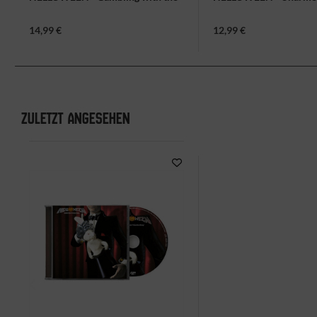
devil, CD-Digi
(remastered 2020), CD-
14,99 €
12,99 €
ZULETZT ANGESEHEN