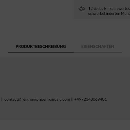
12 % des Einkaufswertes 
schwerbehinderten Mensc
PRODUKTBESCHREIBUNG
EIGENSCHAFTEN
E || contact@reigningphoenixmusic.com || +4972348069401