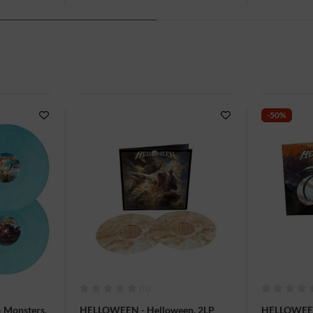
-50%
(0)
 Monsters,
HELLOWEEN - Helloween, 2LP
HELLOWEEN 