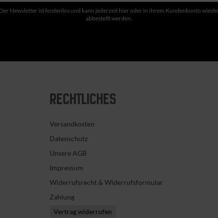
Der Newsletter ist kostenlos und kann jederzeit hier oder in Ihrem Kundenkonto wiede
abbestellt werden.
RECHTLICHES
Versandkosten
Datenschutz
Unsere AGB
Impressum
Widerrufsrecht & Widerrufsformular
Zahlung
Vertrag widerrufen