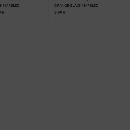
(Indestructible Version), Mini-LP
CK MARBLED
ORANGE/BLACK MARBLED
9 €
9,99 €