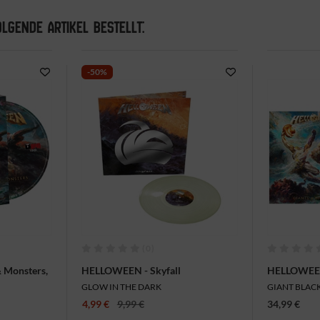
LGENDE ARTIKEL BESTELLT:
-50%
(0)
 Monsters,
HELLOWEEN - Skyfall
HELLOWEEN 
(Indestructible Version), Mini-LP
2LP
GLOW IN THE DARK
GIANT BLA
VINYL
4,99 €
9,99 €
34,99 €