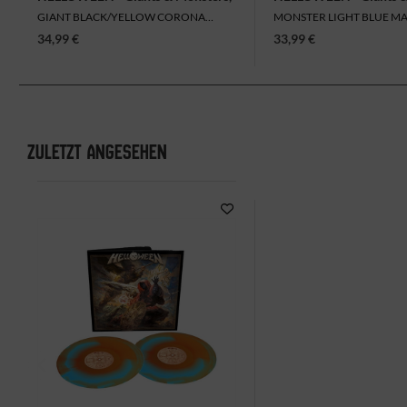
2LP
2LP
GIANT BLACK/YELLOW CORONA
MONSTER LIGHT BLUE M
VINYL
VINYL
34,99 €
33,99 €
ZULETZT ANGESEHEN