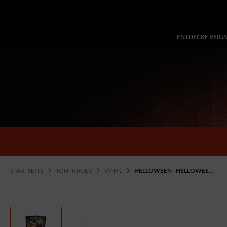
ENTDECKE
REIG
STARTSEITE
TONTRÄGER
VINYL
HELLOWEEN - HELLOWEEN, 2LP